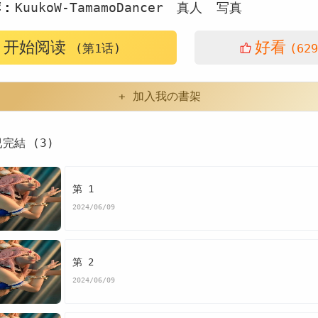
荐：
KuukoW-TamamoDancer
真人
写真
开始阅读
好看
(第1话)
(629
+ 加入我の書架
已完結 (3)
第 1
2024/06/09
第 2
2024/06/09